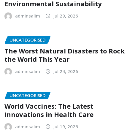
Environmental Sustainability
adminsalim
Jul 29, 2026
UNCATEGORISED
The Worst Natural Disasters to Rock
the World This Year
adminsalim
Jul 24, 2026
UNCATEGORISED
World Vaccines: The Latest
Innovations in Health Care
adminsalim
Jul 19, 2026