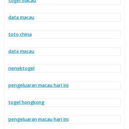
togel macau
data macau
toto china
data macau
nenektogel
pengeluaran macau hari ini
togel hongkong
pengeluaran macau hari ini