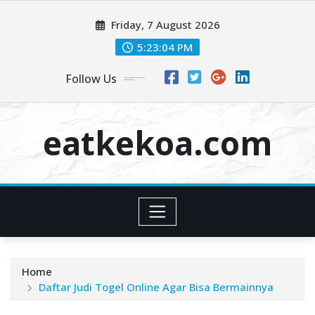
Skip
Friday, 7 August 2026
to
content
5:23:04 PM
Follow Us
eatkekoa.com
Home
Daftar Judi Togel Online Agar Bisa Bermainnya