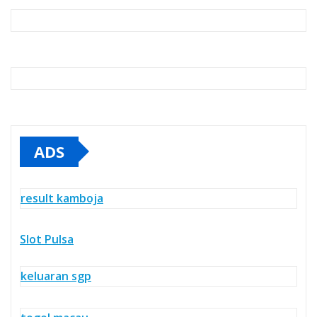
ADS
result kamboja
Slot Pulsa
keluaran sgp