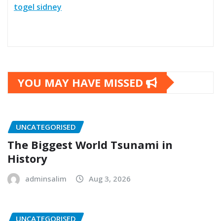
togel sidney
YOU MAY HAVE MISSED
UNCATEGORISED
The Biggest World Tsunami in
History
adminsalim
Aug 3, 2026
UNCATEGORISED