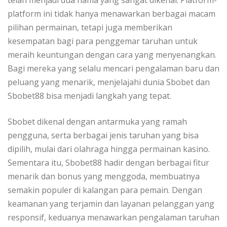
platform ini tidak hanya menawarkan berbagai macam
pilihan permainan, tetapi juga memberikan
kesempatan bagi para penggemar taruhan untuk
meraih keuntungan dengan cara yang menyenangkan.
Bagi mereka yang selalu mencari pengalaman baru dan
peluang yang menarik, menjelajahi dunia Sbobet dan
Sbobet88 bisa menjadi langkah yang tepat.
Sbobet dikenal dengan antarmuka yang ramah
pengguna, serta berbagai jenis taruhan yang bisa
dipilih, mulai dari olahraga hingga permainan kasino.
Sementara itu, Sbobet88 hadir dengan berbagai fitur
menarik dan bonus yang menggoda, membuatnya
semakin populer di kalangan para pemain. Dengan
keamanan yang terjamin dan layanan pelanggan yang
responsif, keduanya menawarkan pengalaman taruhan