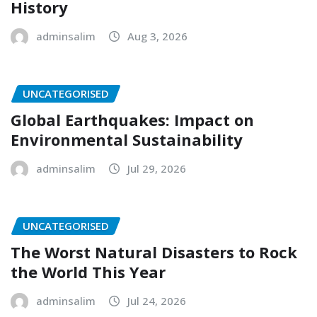
History
adminsalim
Aug 3, 2026
UNCATEGORISED
Global Earthquakes: Impact on
Environmental Sustainability
adminsalim
Jul 29, 2026
UNCATEGORISED
The Worst Natural Disasters to Rock
the World This Year
adminsalim
Jul 24, 2026