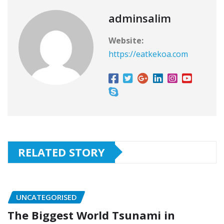
adminsalim
Website:
https://eatkekoa.com
RELATED STORY
UNCATEGORISED
The Biggest World Tsunami in