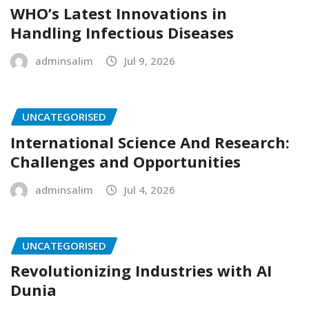
WHO’s Latest Innovations in
Handling Infectious Diseases
adminsalim
Jul 9, 2026
UNCATEGORISED
International Science And Research:
Challenges and Opportunities
adminsalim
Jul 4, 2026
UNCATEGORISED
Revolutionizing Industries with AI
Dunia