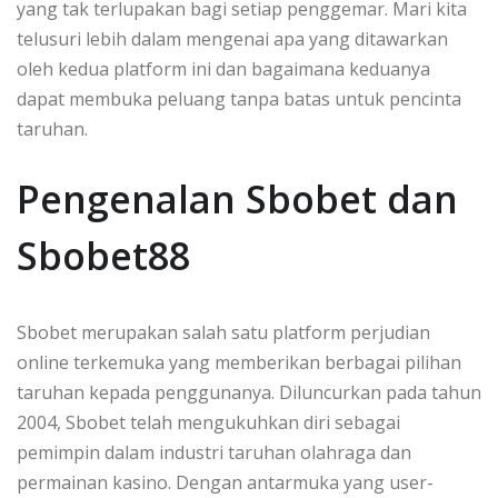
yang tak terlupakan bagi setiap penggemar. Mari kita
telusuri lebih dalam mengenai apa yang ditawarkan
oleh kedua platform ini dan bagaimana keduanya
dapat membuka peluang tanpa batas untuk pencinta
taruhan.
Pengenalan Sbobet dan
Sbobet88
Sbobet merupakan salah satu platform perjudian
online terkemuka yang memberikan berbagai pilihan
taruhan kepada penggunanya. Diluncurkan pada tahun
2004, Sbobet telah mengukuhkan diri sebagai
pemimpin dalam industri taruhan olahraga dan
permainan kasino. Dengan antarmuka yang user-