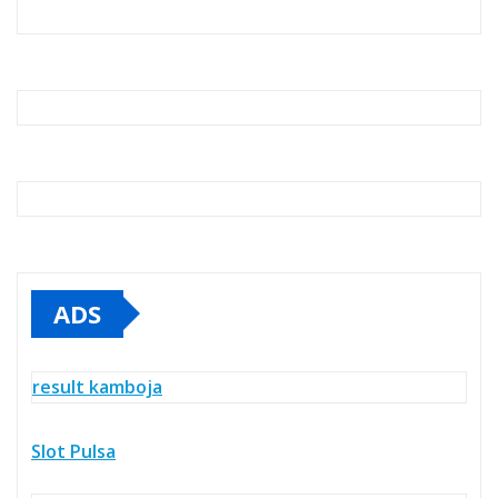
ADS
result kamboja
Slot Pulsa