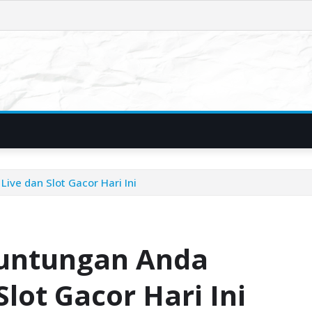
ve dan Slot Gacor Hari Ini
untungan Anda
lot Gacor Hari Ini