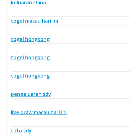
keluaran china
togel macau hari ini
togel hongkong
togel hongkong
togel hongkong
pengeluaran sdy
live draw macau hari ini
toto sdy