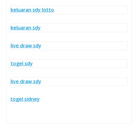
keluaran sdy lotto
keluaran sdy
live draw sdy
togel sdy
live draw sdy
togel sidney