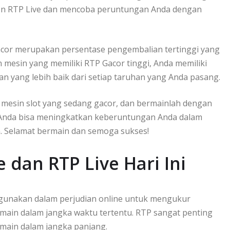
 tren RTP Live dan mencoba peruntungan Anda dengan
Gacor merupakan persentase pengembalian tertinggi yang
mesin yang memiliki RTP Gacor tinggi, Anda memiliki
 yang lebih baik dari setiap taruhan yang Anda pasang.
ari mesin slot yang sedang gacor, dan bermainlah dengan
, Anda bisa meningkatkan keberuntungan Anda dalam
 Selamat bermain dan semoga sukses!
dan RTP Live Hari Ini
igunakan dalam perjudian online untuk mengukur
main dalam jangka waktu tertentu. RTP sangat penting
ain dalam jangka panjang.