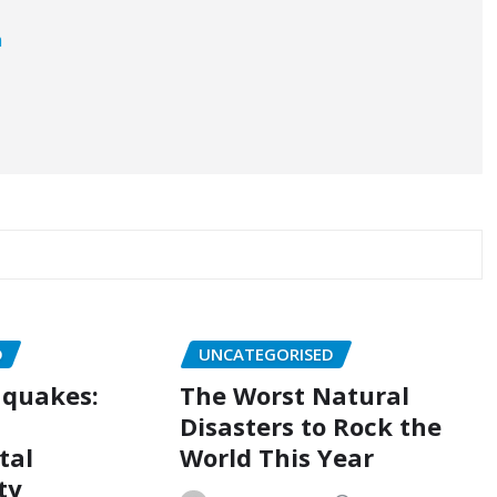
m
D
UNCATEGORISED
hquakes:
The Worst Natural
Disasters to Rock the
tal
World This Year
ty