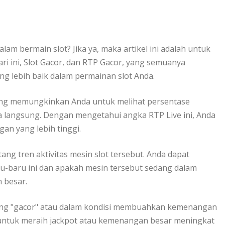
m bermain slot? Jika ya, maka artikel ini adalah untuk
i ini, Slot Gacor, dan RTP Gacor, yang semuanya
 lebih baik dalam permainan slot Anda.
, yang memungkinkan Anda untuk melihat persentase
a langsung. Dengan mengetahui angka RTP Live ini, Anda
an yang lebih tinggi.
ang tren aktivitas mesin slot tersebut. Anda dapat
ru-baru ini dan apakah mesin tersebut sedang dalam
 besar.
edang "gacor" atau dalam kondisi membuahkan kemenangan
untuk meraih jackpot atau kemenangan besar meningkat