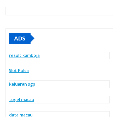
ADS
result kamboja
Slot Pulsa
keluaran sgp
togel macau
data macau