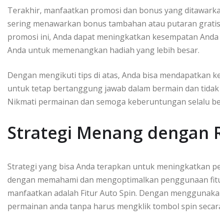
Terakhir, manfaatkan promosi dan bonus yang ditawarkan
sering menawarkan bonus tambahan atau putaran gratis
promosi ini, Anda dapat meningkatkan kesempatan Anda
Anda untuk memenangkan hadiah yang lebih besar.
Dengan mengikuti tips di atas, Anda bisa mendapatkan k
untuk tetap bertanggung jawab dalam bermain dan tida
Nikmati permainan dan semoga keberuntungan selalu be
Strategi Menang dengan 
Strategi yang bisa Anda terapkan untuk meningkatkan 
dengan memahami dan mengoptimalkan penggunaan fitur-f
manfaatkan adalah Fitur Auto Spin. Dengan menggunakan 
permainan anda tanpa harus mengklik tombol spin secara 