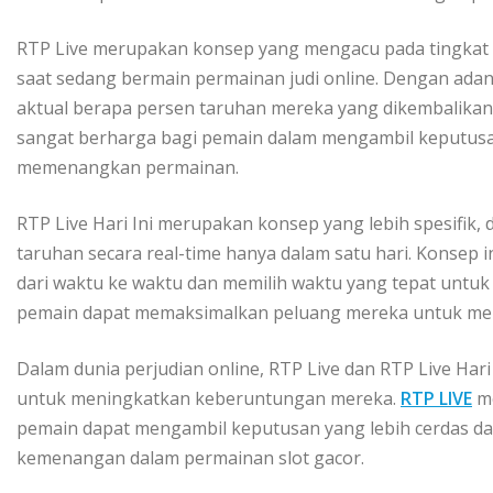
RTP Live merupakan konsep yang mengacu pada tingkat 
saat sedang bermain permainan judi online. Dengan adan
aktual berapa persen taruhan mereka yang dikembalikan
sangat berharga bagi pemain dalam mengambil keputus
memenangkan permainan.
RTP Live Hari Ini merupakan konsep yang lebih spesifik,
taruhan secara real-time hanya dalam satu hari. Konse
dari waktu ke waktu dan memilih waktu yang tepat untu
pemain dapat memaksimalkan peluang mereka untuk me
Dalam dunia perjudian online, RTP Live dan RTP Live Ha
untuk meningkatkan keberuntungan mereka.
RTP LIVE
me
pemain dapat mengambil keputusan yang lebih cerdas d
kemenangan dalam permainan slot gacor.