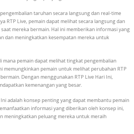
pengembalian taruhan secara langsung dan real-time
ya RTP Live, pemain dapat melihat secara langsung dan
 saat mereka bermain. Hal ini memberikan informasi yang
an dan meningkatkan kesempatan mereka untuk
 di mana pemain dapat melihat tingkat pengembalian
p ini memungkinkan pemain untuk melihat perubahan RTP
k bermain. Dengan menggunakan RTP Live Hari Ini,
ndapatkan kemenangan yang besar.
ri Ini adalah konsep penting yang dapat membantu pemain
manfaatkan informasi yang diberikan oleh konsep ini,
an meningkatkan peluang mereka untuk meraih