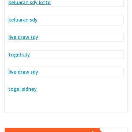
keluaran sdy lotto
keluaran sdy
live draw sdy
togel sdy
live draw sdy
togel sidney