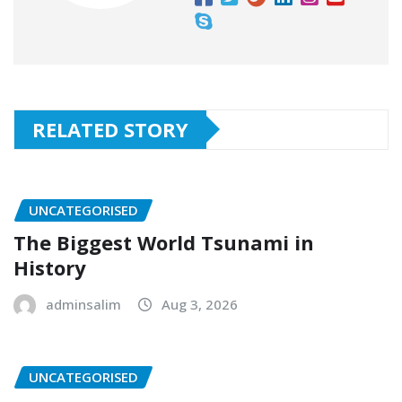
RELATED STORY
UNCATEGORISED
The Biggest World Tsunami in
History
adminsalim
Aug 3, 2026
UNCATEGORISED