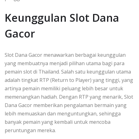
Keunggulan Slot Dana
Gacor
Slot Dana Gacor menawarkan berbagai keunggulan
yang membuatnya menjadi pilihan utama bagi para
pemain slot di Thailand. Salah satu keunggulan utama
adalah tingkat RTP (Return to Player) yang tinggi, yang
artinya pemain memiliki peluang lebih besar untuk
memenangkan hadiah. Dengan RTP yang menarik, Slot
Dana Gacor memberikan pengalaman bermain yang
lebih memuaskan dan menguntungkan, sehingga
banyak pemain yang kembali untuk mencoba
peruntungan mereka.