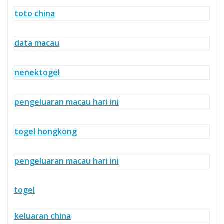
toto china
data macau
nenektogel
pengeluaran macau hari ini
togel hongkong
pengeluaran macau hari ini
togel
keluaran china