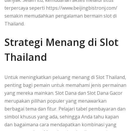
terpercaya seperti https://www.beijingbistronj.com/
semakin memudahkan pengalaman bermain slot di
Thailand.
Strategi Menang di Slot
Thailand
Untuk meningkatkan peluang menang di Slot Thailand,
penting bagi pemain untuk memahami jenis permainan
yang mereka mainkan. Slot Dana dan Slot Dana Gacor
merupakan pilihan populer yang menawarkan
berbagai tema dan fitur. Pelajari tabel pembayaran dan
simbol khusus yang ada, sehingga Anda tahu kapan
dan bagaimana cara mendapatkan kombinasi yang