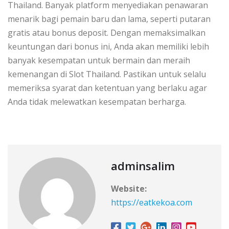
Thailand. Banyak platform menyediakan penawaran
menarik bagi pemain baru dan lama, seperti putaran
gratis atau bonus deposit. Dengan memaksimalkan
keuntungan dari bonus ini, Anda akan memiliki lebih
banyak kesempatan untuk bermain dan meraih
kemenangan di Slot Thailand. Pastikan untuk selalu
memeriksa syarat dan ketentuan yang berlaku agar
Anda tidak melewatkan kesempatan berharga.
adminsalim
Website:
https://eatkekoa.com