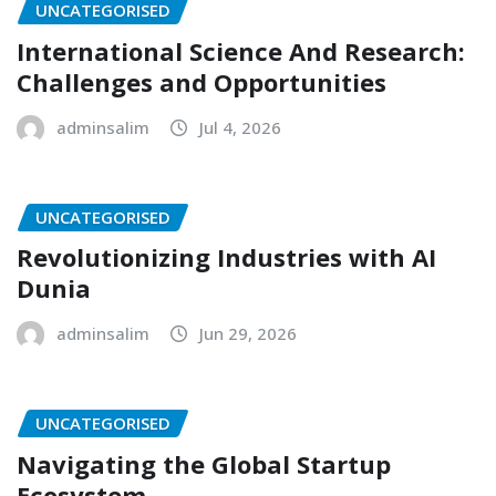
UNCATEGORISED
International Science And Research:
Challenges and Opportunities
adminsalim
Jul 4, 2026
UNCATEGORISED
Revolutionizing Industries with AI
Dunia
adminsalim
Jun 29, 2026
UNCATEGORISED
Navigating the Global Startup
Ecosystem