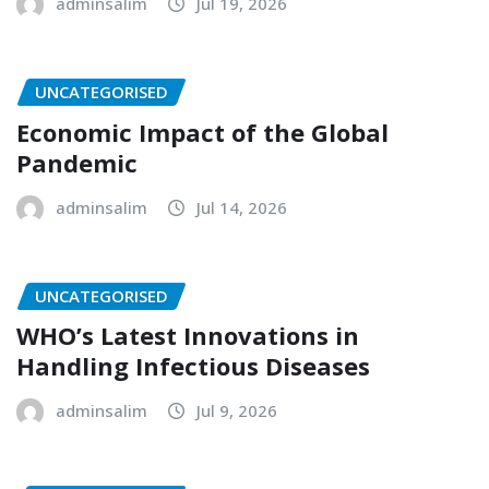
adminsalim
Jul 19, 2026
UNCATEGORISED
Economic Impact of the Global
Pandemic
adminsalim
Jul 14, 2026
UNCATEGORISED
WHO’s Latest Innovations in
Handling Infectious Diseases
adminsalim
Jul 9, 2026