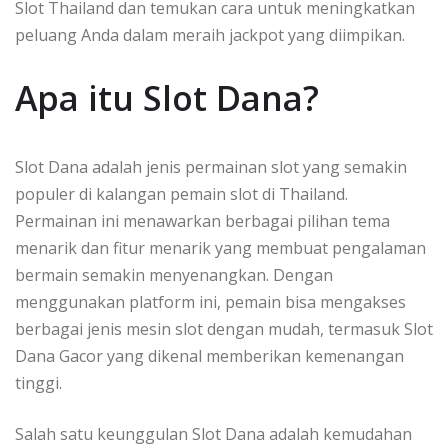
Slot Thailand dan temukan cara untuk meningkatkan
peluang Anda dalam meraih jackpot yang diimpikan.
Apa itu Slot Dana?
Slot Dana adalah jenis permainan slot yang semakin
populer di kalangan pemain slot di Thailand.
Permainan ini menawarkan berbagai pilihan tema
menarik dan fitur menarik yang membuat pengalaman
bermain semakin menyenangkan. Dengan
menggunakan platform ini, pemain bisa mengakses
berbagai jenis mesin slot dengan mudah, termasuk Slot
Dana Gacor yang dikenal memberikan kemenangan
tinggi.
Salah satu keunggulan Slot Dana adalah kemudahan