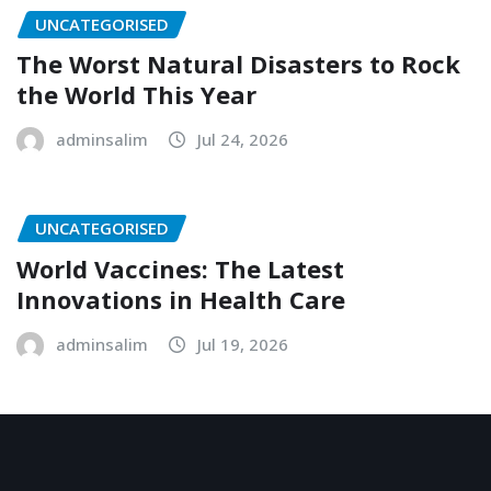
UNCATEGORISED
The Worst Natural Disasters to Rock
the World This Year
adminsalim
Jul 24, 2026
UNCATEGORISED
World Vaccines: The Latest
Innovations in Health Care
adminsalim
Jul 19, 2026