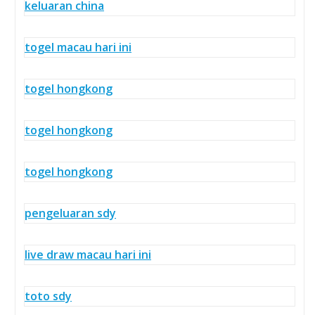
keluaran china
togel macau hari ini
togel hongkong
togel hongkong
togel hongkong
pengeluaran sdy
live draw macau hari ini
toto sdy