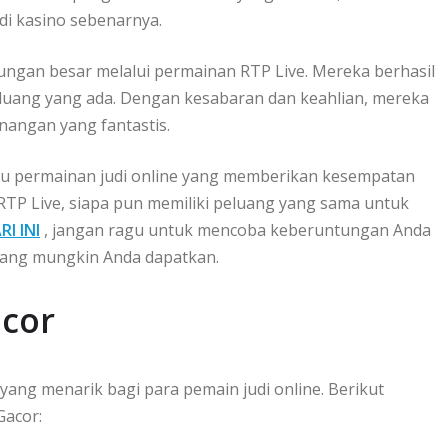
di kasino sebenarnya.
ngan besar melalui permainan RTP Live. Mereka berhasil
uang yang ada. Dengan kesabaran dan keahlian, mereka
angan yang fantastis.
tu permainan judi online yang memberikan kesempatan
TP Live, siapa pun memiliki peluang yang sama untuk
RI INI
, jangan ragu untuk mencoba keberuntungan Anda
 yang mungkin Anda dapatkan.
acor
ang menarik bagi para pemain judi online. Berikut
Gacor: