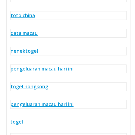
toto china
data macau
nenektogel
pengeluaran macau hari ini
togel hongkong
pengeluaran macau hari ini
togel