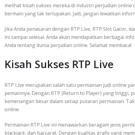
melihat kisah sukses mereka di industri perjudian onl
bermain yang tak terlupakan. Jadi, jangan lewatkan infor
Jika Anda penasaran dengan RTP Live, RTP Slot Gacor, da
ini sampai selesai. Anda akan mendapatkan berbagai in
Anda tentang dunia perjudian online. Selamat membaca!
Kisah Sukses RTP Live
RTP Live merupakan salah satu permainan judi online ya
pemainnya. Dengan RTP (Return to Player) yang tinggi, 
kemenangan besar dalam setiap putaran permainan. Tak h
online.
Permainan RTP Live ini menawarkan beragam jenis perma
blackjack, dan baccarat. Dengan kualitas grafis yang me