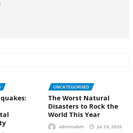
m
D
UNCATEGORISED
hquakes:
The Worst Natural
Disasters to Rock the
tal
World This Year
ty
adminsalim
Jul 24, 2026