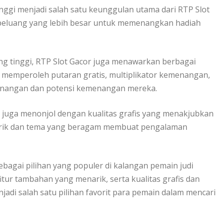
inggi menjadi salah satu keunggulan utama dari RTP Slot
 peluang yang lebih besar untuk memenangkan hadiah
g tinggi, RTP Slot Gacor juga menawarkan berbagai
 memperoleh putaran gratis, multiplikator kemenangan,
senangan dan potensi kemenangan mereka.
or juga menonjol dengan kualitas grafis yang menakjubkan
arik dan tema yang beragam membuat pengalaman
bagai pilihan yang populer di kalangan pemain judi
tur tambahan yang menarik, serta kualitas grafis dan
jadi salah satu pilihan favorit para pemain dalam mencari