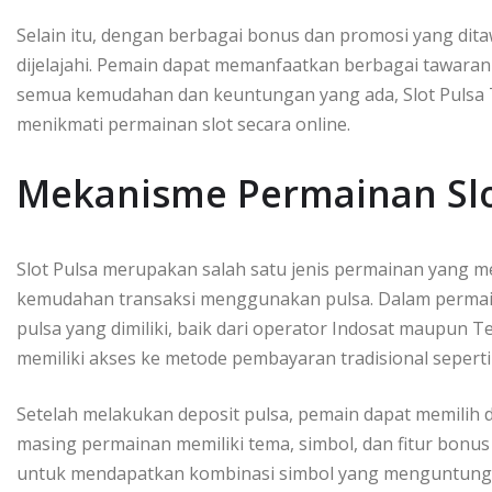
Selain itu, dengan berbagai bonus dan promosi yang dit
dijelajahi. Pemain dapat memanfaatkan berbagai tawar
semua kemudahan dan keuntungan yang ada, Slot Pulsa Te
menikmati permainan slot secara online.
Mekanisme Permainan Slo
Slot Pulsa merupakan salah satu jenis permainan yang 
kemudahan transaksi menggunakan pulsa. Dalam permai
pulsa yang dimiliki, baik dari operator Indosat maupun 
memiliki akses ke metode pembayaran tradisional seperti 
Setelah melakukan deposit pulsa, pemain dapat memilih d
masing permainan memiliki tema, simbol, dan fitur bon
untuk mendapatkan kombinasi simbol yang menguntungkan