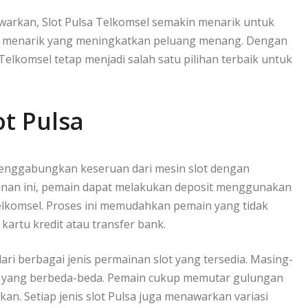
awarkan, Slot Pulsa Telkomsel semakin menarik untuk
an menarik yang meningkatkan peluang menang. Dengan
lkomsel tetap menjadi salah satu pilihan terbaik untuk
t Pulsa
menggabungkan keseruan dari mesin slot dengan
nan ini, pemain dapat melakukan deposit menggunakan
Telkomsel. Proses ini memudahkan pemain yang tidak
kartu kredit atau transfer bank.
ari berbagai jenis permainan slot yang tersedia. Masing-
us yang berbeda-beda. Pemain cukup memutar gulungan
. Setiap jenis slot Pulsa juga menawarkan variasi