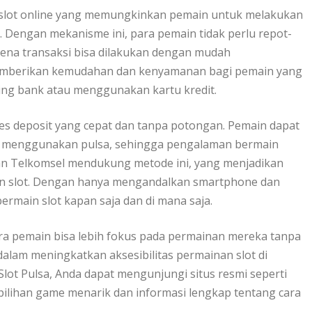
n slot online yang memungkinkan pemain untuk melakukan
. Dengan mekanisme ini, para pemain tidak perlu repot-
ena transaksi bisa dilakukan dengan mudah
 memberikan kemudahan dan kenyamanan bagi pemain yang
ng bank atau menggunakan kartu kredit.
ses deposit yang cepat dan tanpa potongan. Pemain dapat
t menggunakan pulsa, sehingga pengalaman bermain
 dan Telkomsel mendukung metode ini, yang menjadikan
nan slot. Dengan hanya mengandalkan smartphone dan
ermain slot kapan saja dan di mana saja.
ra pemain bisa lebih fokus pada permainan mereka tanpa
dalam meningkatkan aksesibilitas permainan slot di
ot Pulsa, Anda dapat mengunjungi situs resmi seperti
ilihan game menarik dan informasi lengkap tentang cara