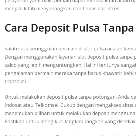
pelayanan yang baik, pemain dapat merasa lebih aman 
menjadi lebih menyenangkan dan bebas dari stres.
Cara Deposit Pulsa Tanp
Salah satu keunggulan bermain di slot pulsa adalah ke
Dengan menggunakan layanan slot deposit pulsa tanpa 
saldo yang lebih menguntungkan. Hal ini tentunya sang
pengalaman bermain mereka tanpa harus khawatir kehil
transaksi.
Untuk melakukan deposit pulsa tanpa potongan, Anda dap
Indosat atau Telkomsel. Cukup dengan mengakses situs 
menemukan pilihan untuk melakukan deposit menggunaka
Pastikan untuk mengikuti langkah-langkah yang disediakan