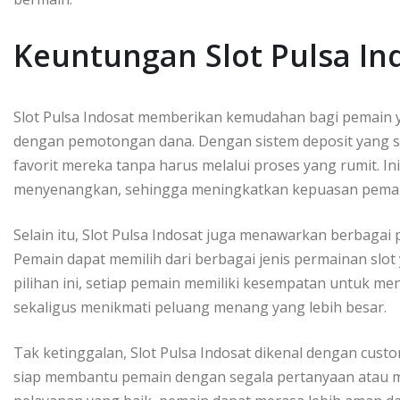
Keuntungan Slot Pulsa In
Slot Pulsa Indosat memberikan kemudahan bagi pemain 
dengan pemotongan dana. Dengan sistem deposit yang 
favorit mereka tanpa harus melalui proses yang rumit. 
menyenangkan, sehingga meningkatkan kepuasan pemai
Selain itu, Slot Pulsa Indosat juga menawarkan berbaga
Pemain dapat memilih dari berbagai jenis permainan slot
pilihan ini, setiap pemain memiliki kesempatan untuk 
sekaligus menikmati peluang menang yang lebih besar.
Tak ketinggalan, Slot Pulsa Indosat dikenal dengan cus
siap membantu pemain dengan segala pertanyaan atau 