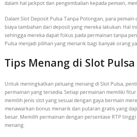
dalam hal jackpot dan pengembalian kepada pemain, memb
Dalam Slot Deposit Pulsa Tanpa Potongan, para pemain 
biaya tambahan dari deposit yang mereka lakukan. Hal i
sehingga mereka dapat fokus pada permainan tanpa pengur
Pulsa menjadi pilihan yang menarik bagi banyak orang ya
Tips Menang di Slot Pulsa
Untuk meningkatkan peluang menang di Slot Pulsa, pent
permainan yang tersedia. Setiap permainan memiliki fitu
memilih jenis slot yang sesuai dengan gaya bermain mer
menawarkan bonus menarik dan putaran gratis yang da
besar. Memilih permainan dengan persentase RTP ting
menang.