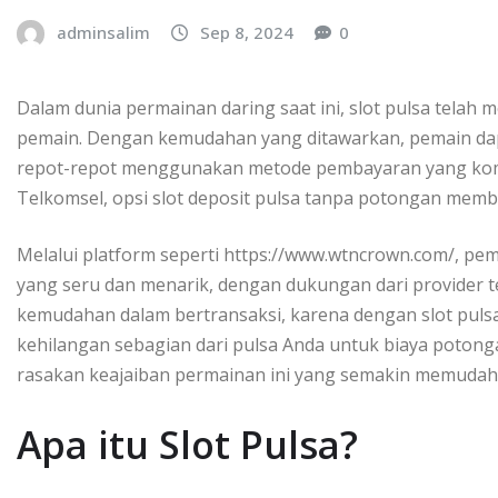
adminsalim
Sep 8, 2024
0
Dalam dunia permainan daring saat ini, slot pulsa telah m
pemain. Dengan kemudahan yang ditawarkan, pemain dapa
repot-repot menggunakan metode pembayaran yang komp
Telkomsel, opsi slot deposit pulsa tanpa potongan me
Melalui platform seperti https://www.wtncrown.com/, p
yang seru dan menarik, dengan dukungan dari provider 
kemudahan dalam bertransaksi, karena dengan slot pulsa
kehilangan sebagian dari pulsa Anda untuk biaya poton
rasakan keajaiban permainan ini yang semakin memuda
Apa itu Slot Pulsa?