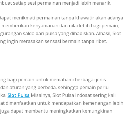
uat setiap sesi permainan menjadi lebih menarik.
dapat menikmati permainan tanpa khawatir akan adanya
ni memberikan kenyamanan dan nilai lebih bagi pemain,
angan saldo dari pulsa yang dihabiskan. Alhasil, Slot
ng ingin merasakan sensasi bermain tanpa ribet.
ing bagi pemain untuk memahami berbagai jenis
r dan aturan yang berbeda, sehingga pemain perlu
eka.
Slot Pulsa
Misalnya, Slot Pulsa Indosat sering kali
pat dimanfaatkan untuk mendapatkan kemenangan lebih
gi juga dapat membantu meningkatkan kemungkinan