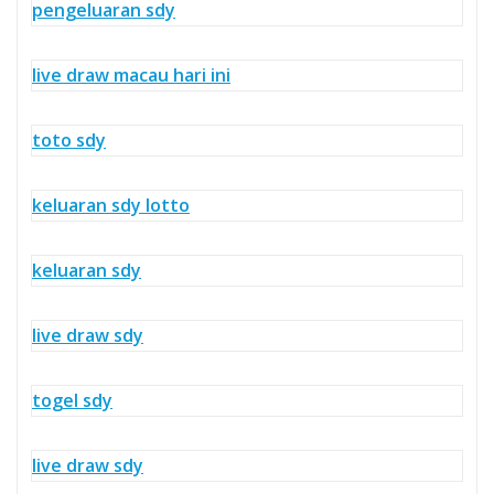
pengeluaran sdy
live draw macau hari ini
toto sdy
keluaran sdy lotto
keluaran sdy
live draw sdy
togel sdy
live draw sdy