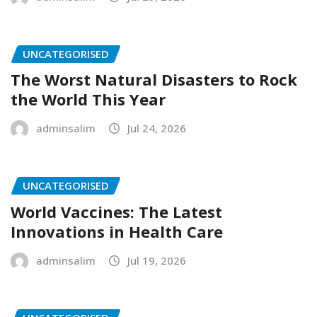
UNCATEGORISED
The Worst Natural Disasters to Rock
the World This Year
adminsalim
Jul 24, 2026
UNCATEGORISED
World Vaccines: The Latest
Innovations in Health Care
adminsalim
Jul 19, 2026