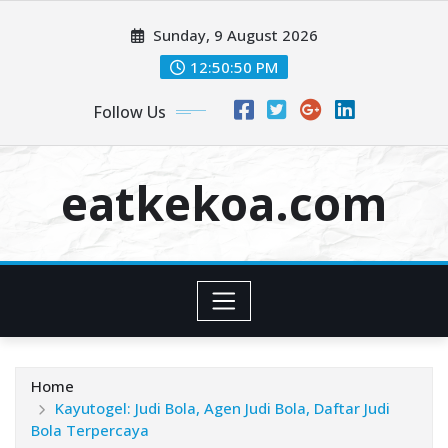
Skip
Sunday, 9 August 2026
to
content
12:50:50 PM
Follow Us
eatkekoa.com
Home
Kayutogel: Judi Bola, Agen Judi Bola, Daftar Judi
Bola Terpercaya