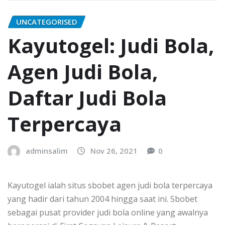
UNCATEGORISED
Kayutogel: Judi Bola,
Agen Judi Bola,
Daftar Judi Bola
Terpercaya
adminsalim
Nov 26, 2021
0
Kayutogel ialah situs sbobet agen judi bola terpercaya
yang hadir dari tahun 2004 hingga saat ini. Sbobet
sebagai pusat provider judi bola online yang awalnya