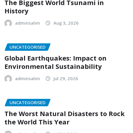
The Biggest World Tsunami in
History
adminsalim
Aug 3, 2026
UNCATEGORISED
Global Earthquakes: Impact on
Environmental Sustainability
adminsalim
Jul 29, 2026
UNCATEGORISED
The Worst Natural Disasters to Rock
the World This Year