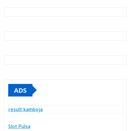
ADS
result kamboja
Slot Pulsa