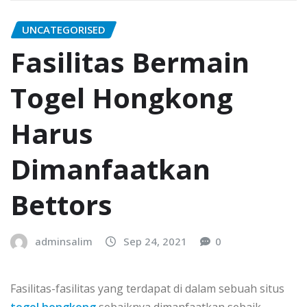
UNCATEGORISED
Fasilitas Bermain
Togel Hongkong
Harus
Dimanfaatkan
Bettors
adminsalim
Sep 24, 2021
0
Fasilitas-fasilitas yang terdapat di dalam sebuah situs
togel hongkong
sebaiknya dimanfaatkan sebaik-