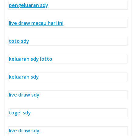
pengeluaran sdy
live draw macau hari ini
toto sdy
keluaran sdy lotto
keluaran sdy
live draw sdy
togel sdy
live draw sdy