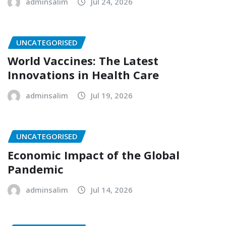
adminsalim
Jul 24, 2026
UNCATEGORISED
World Vaccines: The Latest
Innovations in Health Care
adminsalim
Jul 19, 2026
UNCATEGORISED
Economic Impact of the Global
Pandemic
adminsalim
Jul 14, 2026