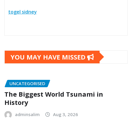
togel sidney
YOU MAY HAVE MISSED
UNCATEGORISED
The Biggest World Tsunami in
History
adminsalim
Aug 3, 2026