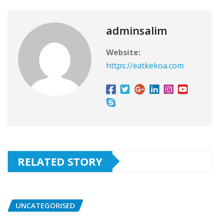
adminsalim
Website:
https://eatkekoa.com
RELATED STORY
UNCATEGORISED