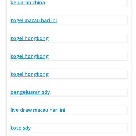
keluaran china
togel macau hari ini
togel hongkong
togel hongkong
togel hongkong
pengeluaran sdy
live draw macau hari ini
toto sdy