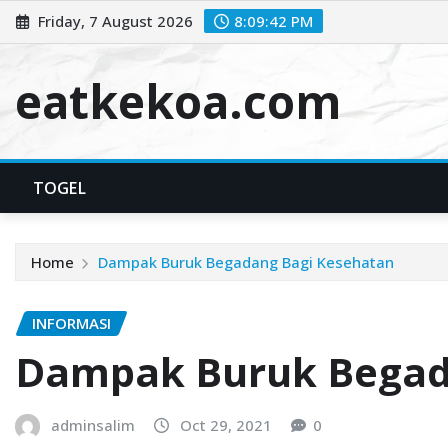
Skip
Friday, 7 August 2026
8:09:43 PM
to
content
eatkekoa.com
TOGEL
Home
Dampak Buruk Begadang Bagi Kesehatan
INFORMASI
Dampak Buruk Begad
adminsalim
Oct 29, 2021
0