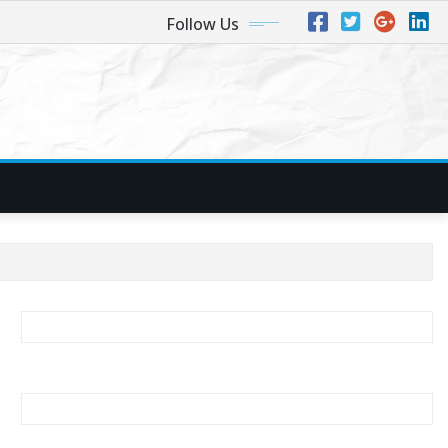
Follow Us