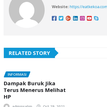
Website:
https://eatkekoa.co
RELATED STORY
INFORMASI
Dampak Buruk Jika
Terus Menerus Melihat
HP
adminsalim
Oct 29, 2021