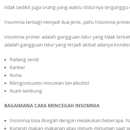
tidak sedikit juga orang yang waktu ttidurnya terganggu 
Insomnia terbagi menjadi dua jenis, yaitu Insomnia prime
insomnia primer adalah gangguan tidur yang tidak terkai
adalah gangguan tidur yang terjadi akibat adanya kondisi l
Radang sendi
Kanker
Asma
Mengomsumsi minuman beralkohol
Asam lambung
BAGAIMANA CARA MENCEGAH INSOMNIA
Insomnia bisa dicegah dengan melakukan beberapa hal
Kurangi makan-makanan atau minum-minuman saat se