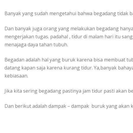
Banyak yang sudah mengetahui bahwa begadang tidak ba
Dan banyak juga orang yang melakukan begadang hanya 
mengerjakan tugas. padahal , tidur di malam hari itu sa
menajaga daya tahan tubuh.
Begadan adalah hal yang buruk karena bisa membuat tub
datang kapan saja karena kurang tidur. Ya,banyak bahaya
kebiasaan.
Jika kita sering begadang pastinya jam tidur pasti akan b
Dan berikut adalah dampak – dampak buruk yang akan ki