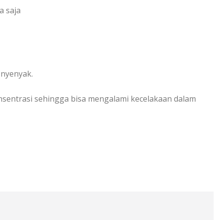
 saja
 nyenyak.
nsentrasi sehingga bisa mengalami kecelakaan dalam