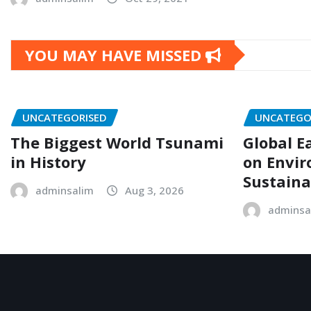
YOU MAY HAVE MISSED
UNCATEGORISED
UNCATEGO
The Biggest World Tsunami
Global E
in History
on Envi
Sustaina
adminsalim
Aug 3, 2026
adminsa