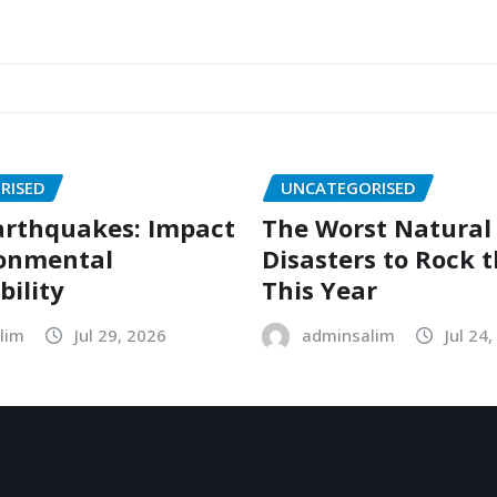
RISED
UNCATEGORISED
arthquakes: Impact
The Worst Natural
ronmental
Disasters to Rock 
bility
This Year
lim
Jul 29, 2026
adminsalim
Jul 24