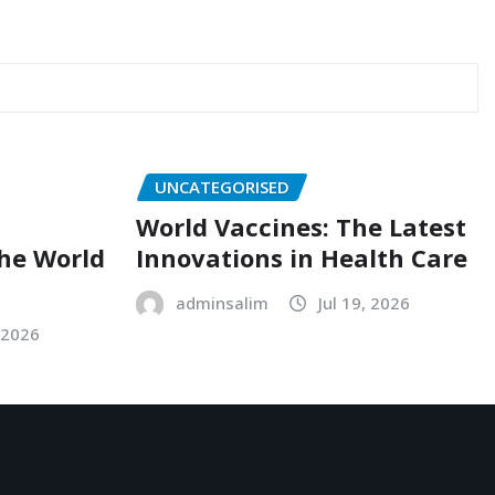
UNCATEGORISED
World Vaccines: The Latest
the World
Innovations in Health Care
adminsalim
Jul 19, 2026
, 2026