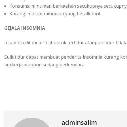
Konsumsi minuman berkaafein secukupnya secukupnya
Kurangi minum-minuman yang beralkohol.
GEJALA INSOMNIA
Insomnia ditandai sulit untuk tertidur ataupun tidur tidak
Sulit tidur dapat membuat penderita insomnia kurang ko
berkerja ataupun sedang berkendara.
adminsalim