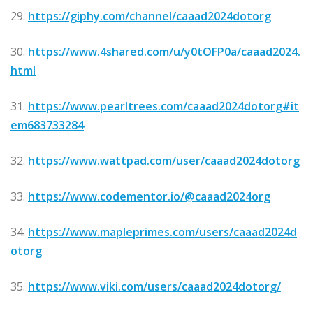
29.
https://giphy.com/channel/caaad2024dotorg
30.
https://www.4shared.com/u/y0tOFP0a/caaad2024.
html
31.
https://www.pearltrees.com/caaad2024dotorg#it
em683733284
32.
https://www.wattpad.com/user/caaad2024dotorg
33.
https://www.codementor.io/@caaad2024org
34.
https://www.mapleprimes.com/users/caaad2024d
otorg
35.
https://www.viki.com/users/caaad2024dotorg/