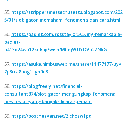
55.
https://strippersmassachusetts.blogspot.com/202
5/01/slot-gacor-memahami-fenomena-dan-cara.html
56.
https://padlet.com/rosstaylor505/my-remarkable-
padlet-
n413d24wh12kq6ap/wish/MbejW1lYOVn2ZNkG
57.
https://asuka.nimbusweb.me/share/11477177/uyv
7p3rra8nog1tgn0q3
58.
https://blogfreely.net/financial-
consultant874/slot-gacor-mengungkap-fenomena-
mesin-slot-yang-banyak-dicarai-pemain
59.
https://postheaven.net/2lchozw1pd