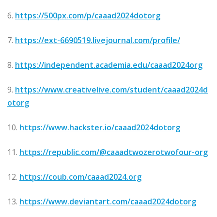
6.
https://500px.com/p/caaad2024dotorg
7.
https://ext-6690519.livejournal.com/profile/
8.
https://independent.academia.edu/caaad2024org
9.
https://www.creativelive.com/student/caaad2024d
otorg
10.
https://www.hackster.io/caaad2024dotorg
11.
https://republic.com/@caaadtwozerotwofour-org
12.
https://coub.com/caaad2024.org
13.
https://www.deviantart.com/caaad2024dotorg