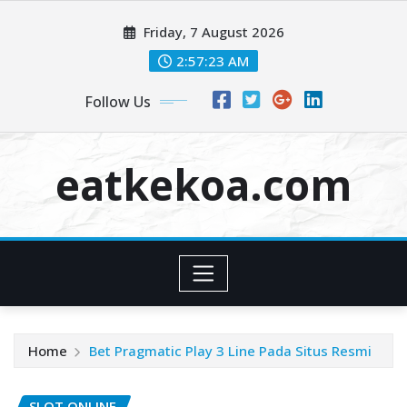
Skip
Friday, 7 August 2026
to
content
2:57:24 AM
Follow Us
eatkekoa.com
Home
Bet Pragmatic Play 3 Line Pada Situs Resmi
SLOT ONLINE