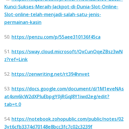
Kunci-Sukses-Meraih-Jackpot-di-Dunia-Slot-Online-
Slot-online-telah-menjadi-salah-satu-jenis-
permainan-kasin
50.
https://penzu.com/p/55aee310136f45ca
51.
https://sway.cloud.microsoft/QxCunOqeZBsz3wN
z?ref=Link
52.
https://zenwriting.net/rt394hnvet
53.
https://docs.google.com/document/d/1M1eveNAs
at4sm6JcW2dXPIuEbpgY0jRGqJ8Y1iwd2eg/edit?
tab=t.0
54.
https://notebook.zohopublic.com/public/notes/02
3yt6cfb3374d70148e8bcc3fc7c02c3239f