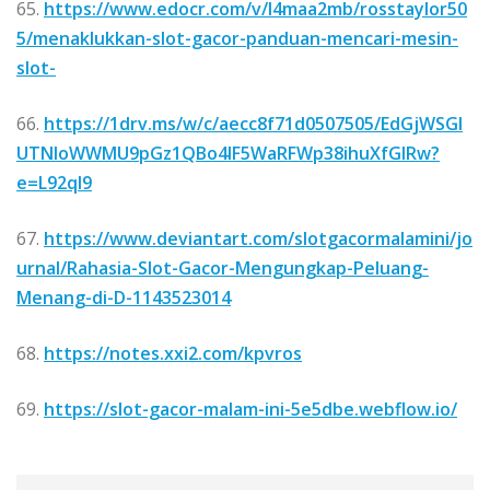
65.
https://www.edocr.com/v/l4maa2mb/rosstaylor50
5/menaklukkan-slot-gacor-panduan-mencari-mesin-
slot-
66.
https://1drv.ms/w/c/aecc8f71d0507505/EdGjWSGI
UTNIoWWMU9pGz1QBo4lF5WaRFWp38ihuXfGlRw?
e=L92qI9
67.
https://www.deviantart.com/slotgacormalamini/jo
urnal/Rahasia-Slot-Gacor-Mengungkap-Peluang-
Menang-di-D-1143523014
68.
https://notes.xxi2.com/kpvros
69.
https://slot-gacor-malam-ini-5e5dbe.webflow.io/