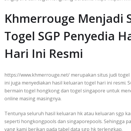
Khmerrouge Menjadi Si
Togel SGP Penyedia Ha
Hari Ini Resmi
https://www.khmerrouge.net/ merupakan situs judi togel 
ini juga menyediakan hasil keluaran togel hari ini resmi.
bermain togel hongkong dan togel singapore untuk menent
online masing masingnya.
Tentunya seluruh hasil keluaran hk atau keluaran sgp kam
seperti hongkongpools dan singaporepools. Sehingga para
yang kami berikan pada tabel data sgp hk terlengkap.