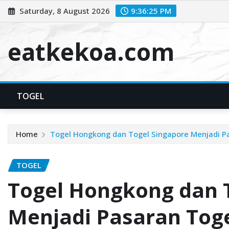
Skip
Saturday, 8 August 2026
9:36:25 PM
to
content
eatkekoa.com
TOGEL
Home
Togel Hongkong dan Togel Singapore Menjadi Pas
TOGEL
Togel Hongkong dan 
Menjadi Pasaran Togel