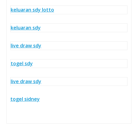
keluaran sdy lotto
keluaran sdy
live draw sdy
togel sdy
live draw sdy
togel sidney