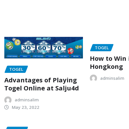
TOGEL
How to Win 
Hongkong
TOGEL
adminsalim
Advantages of Playing
Togel Online at Salju4d
adminsalim
May 23, 2022