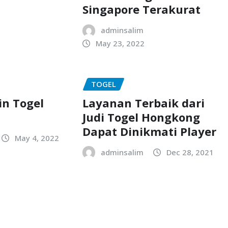
Singapore Terakurat
adminsalim
May 23, 2022
TOGEL
in Togel
Layanan Terbaik dari
Judi Togel Hongkong
Dapat Dinikmati Player
May 4, 2022
adminsalim
Dec 28, 2021