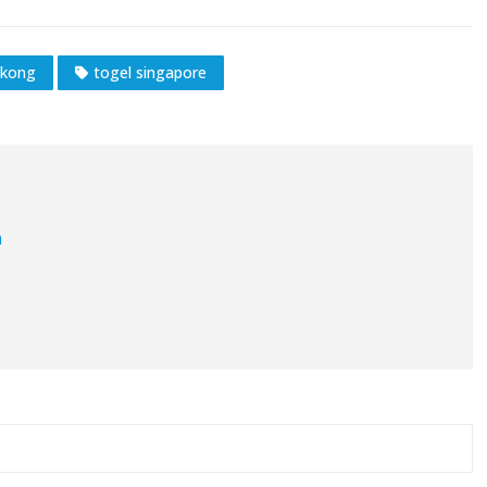
gkong
togel singapore
m