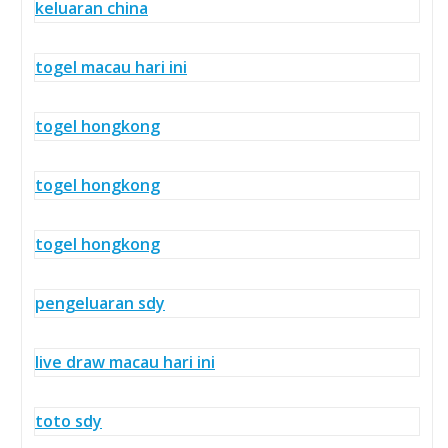
keluaran china
togel macau hari ini
togel hongkong
togel hongkong
togel hongkong
pengeluaran sdy
live draw macau hari ini
toto sdy