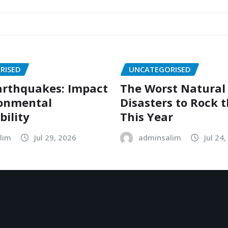
RISED
UNCATEGORISED
arthquakes: Impact
The Worst Natural
ronmental
Disasters to Rock 
bility
This Year
lim
Jul 29, 2026
adminsalim
Jul 24