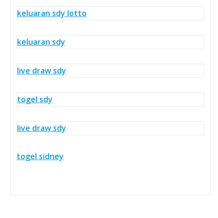
keluaran sdy lotto
keluaran sdy
live draw sdy
togel sdy
live draw sdy
togel sidney