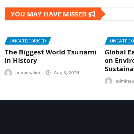
YOU MAY HAVE MISSED
UNCATEGORISED
UNCATEGO
The Biggest World Tsunami
Global E
in History
on Envi
Sustaina
adminsalim
Aug 3, 2026
adminsa