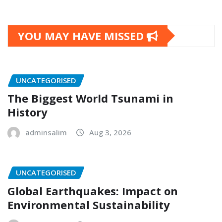
YOU MAY HAVE MISSED
UNCATEGORISED
The Biggest World Tsunami in
History
adminsalim
Aug 3, 2026
UNCATEGORISED
Global Earthquakes: Impact on
Environmental Sustainability