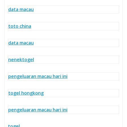
data macau
toto china
data macau
nenektogel
pengeluaran macau hari ini
togel hongkong
pengeluaran macau hari ini
togel