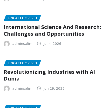
UNCATEGORISED
International Science And Research:
Challenges and Opportunities
adminsalim
Jul 4, 2026
UNCATEGORISED
Revolutionizing Industries with AI
Dunia
adminsalim
Jun 29, 2026
UNCATEGORISED