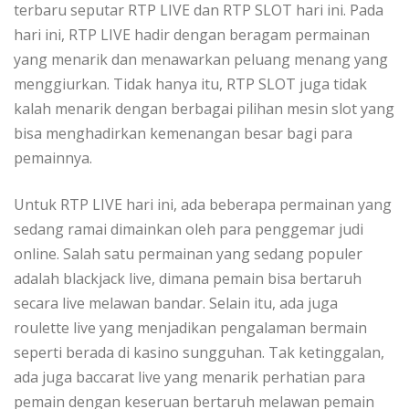
terbaru seputar RTP LIVE dan RTP SLOT hari ini. Pada
hari ini, RTP LIVE hadir dengan beragam permainan
yang menarik dan menawarkan peluang menang yang
menggiurkan. Tidak hanya itu, RTP SLOT juga tidak
kalah menarik dengan berbagai pilihan mesin slot yang
bisa menghadirkan kemenangan besar bagi para
pemainnya.
Untuk RTP LIVE hari ini, ada beberapa permainan yang
sedang ramai dimainkan oleh para penggemar judi
online. Salah satu permainan yang sedang populer
adalah blackjack live, dimana pemain bisa bertaruh
secara live melawan bandar. Selain itu, ada juga
roulette live yang menjadikan pengalaman bermain
seperti berada di kasino sungguhan. Tak ketinggalan,
ada juga baccarat live yang menarik perhatian para
pemain dengan keseruan bertaruh melawan pemain