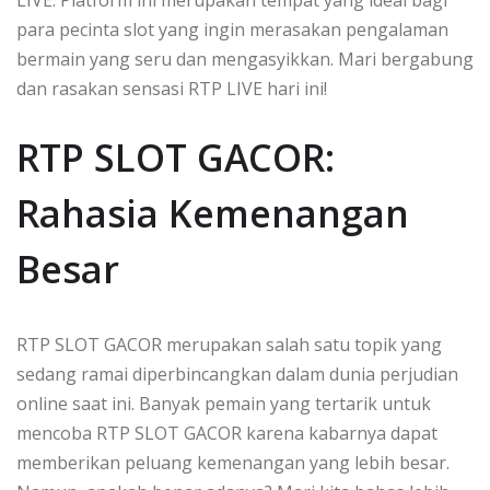
para pecinta slot yang ingin merasakan pengalaman
bermain yang seru dan mengasyikkan. Mari bergabung
dan rasakan sensasi RTP LIVE hari ini!
RTP SLOT GACOR:
Rahasia Kemenangan
Besar
RTP SLOT GACOR merupakan salah satu topik yang
sedang ramai diperbincangkan dalam dunia perjudian
online saat ini. Banyak pemain yang tertarik untuk
mencoba RTP SLOT GACOR karena kabarnya dapat
memberikan peluang kemenangan yang lebih besar.