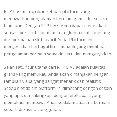
RTP LIVE merupakan sebuah platform yang
menawarkan pengalaman bermain game slot secara
langsung. Dengan RTP LIVE, Anda dapat merasakan
sensasi bertaruh dan memenangkan hadiah langsung
dari permainan slot favorit Anda. Platform ini
menyediakan berbagai fitur menarik yang membuat
pengalaman bermain semakin seru dan mengasyikkan.
Salah satu fitur utama dari RTP LIVE adalah kualitas
grafis yang memukau. Anda akan dimanjakan dengan
tampilan visual yang sangat menarik dan realistis.
Setiap slot dalam platform ini dirancang dengan desain
yang apik dan dilengkapi dengan efek suara yang
memukau, membawa Anda ke dalam suasana bermain
seperti di kasino sungguhan.