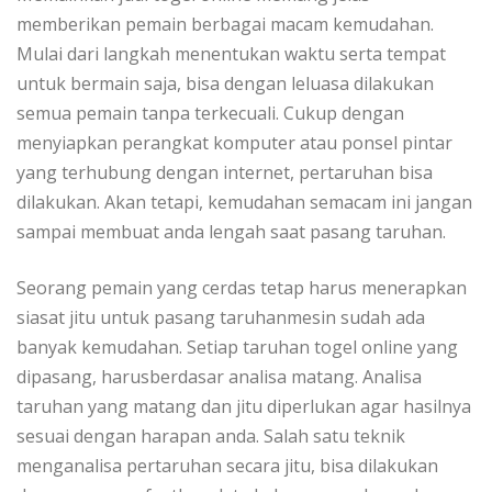
memberikan pemain berbagai macam kemudahan.
Mulai dari langkah menentukan waktu serta tempat
untuk bermain saja, bisa dengan leluasa dilakukan
semua pemain tanpa terkecuali. Cukup dengan
menyiapkan perangkat komputer atau ponsel pintar
yang terhubung dengan internet, pertaruhan bisa
dilakukan. Akan tetapi, kemudahan semacam ini jangan
sampai membuat anda lengah saat pasang taruhan.
Seorang pemain yang cerdas tetap harus menerapkan
siasat jitu untuk pasang taruhanmesin sudah ada
banyak kemudahan. Setiap taruhan togel online yang
dipasang, harusberdasar analisa matang. Analisa
taruhan yang matang dan jitu diperlukan agar hasilnya
sesuai dengan harapan anda. Salah satu teknik
menganalisa pertaruhan secara jitu, bisa dilakukan