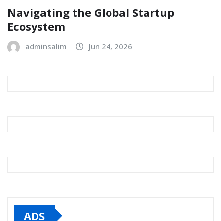
Navigating the Global Startup
Ecosystem
adminsalim
Jun 24, 2026
ADS