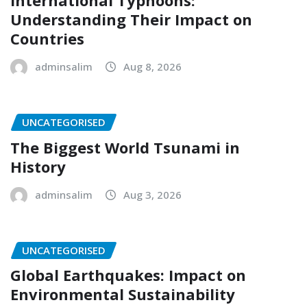
International Typhoons:
Understanding Their Impact on
Countries
adminsalim
Aug 8, 2026
UNCATEGORISED
The Biggest World Tsunami in
History
adminsalim
Aug 3, 2026
UNCATEGORISED
Global Earthquakes: Impact on
Environmental Sustainability