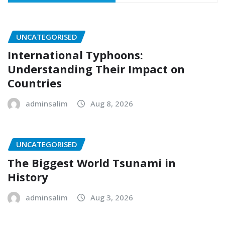
UNCATEGORISED
International Typhoons:
Understanding Their Impact on
Countries
adminsalim
Aug 8, 2026
UNCATEGORISED
The Biggest World Tsunami in
History
adminsalim
Aug 3, 2026