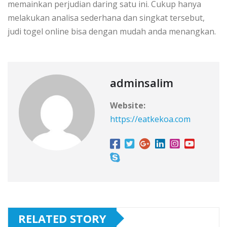
memainkan perjudian daring satu ini. Cukup hanya
melakukan analisa sederhana dan singkat tersebut,
judi togel online bisa dengan mudah anda menangkan.
adminsalim
Website:
https://eatkekoa.com
RELATED STORY