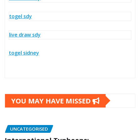
togel sdy
live draw sdy
togel sidney
YOU MAY HAVE MISSED
UNCATEGORISED